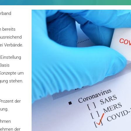
erband
n bereits
 ausreichend
ei Verbände.
Einstellung
 Basis
e Konzepte um
gung stehen.
Prozent der
gung.
nehmen
rnehmen der