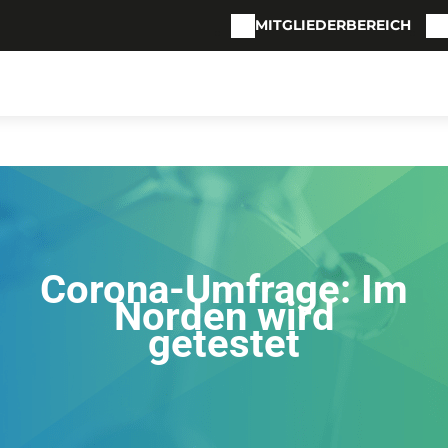
MITGLIEDERBEREICH
Corona-Umfrage: Im
Norden wird
getestet