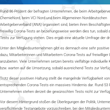
Rund 86 Prozent der befragten Unternehmen, die beim Arbeitgeberv
ChemieNord, beim VCI Nord und beim Allgemeinen Norddeutschen
Arbeitgeberverband (ANA) organisiert sind, bieten ihren Beschäftigte
freiwillig Corona-Tests an beziehungsweise werden dies tun, sobald
Tests zur Verfügung stehen. Dies ergab eine aktuelle Umfrage der dr
Unter den Mitgliedsunternehmen gibt es demnach eine sehr positive 
dazu, Mitarbeiterinnen und Mitarbeitern Corona-Tests auf freiwilliger
anzubieten. Viele Unternehmen setzen bereits vielfältige individuell
bzw. warten auf die Umsetzung, sobald ausreichend Tests zur Verfü
Trotz dieser positiven Haltung stellt die mangelnde Verfügbarkeit von
entsprechenden Corona-Tests ein massives Hindernis dar. Rund 53 
Unternehmen stehen derzeit die gewünschten Tests nicht zur Verfü
Vor diesem Hintergrund stoßen die Überlegungen der Politik, Unter
verpflichtende Testangebote vorzuschreiben, bei den Mitgliedsunte