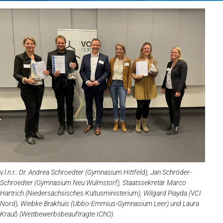
v.l.n.r.: Dr. Andrea Schroedter (Gymnasium Hittfeld), Jan Schröder-
Schroedter (Gymnasium Neu Wulmstorf), Staatssekretär Marco
Hartrich (Niedersächsisches Kultusministerium), Wilgard Piayda (VCI
Nord), Wiebke Brakhuis (Ubbo-Emmius-Gymnasium Leer) und Laura
Krauß (Wettbewerbsbeauftragte IChO).